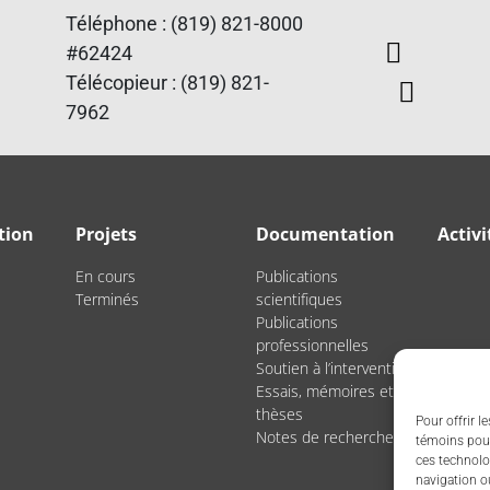
Téléphone : (819) 821-8000
#62424
Télécopieur : (819) 821-
7962
tion
Projets
Documentation
Activi
En cours
Publications
Terminés
scientifiques
Publications
professionnelles
Soutien à l’intervention
Essais, mémoires et
thèses
Pour offrir l
Notes de recherche
témoins pour
ces technolo
navigation ou