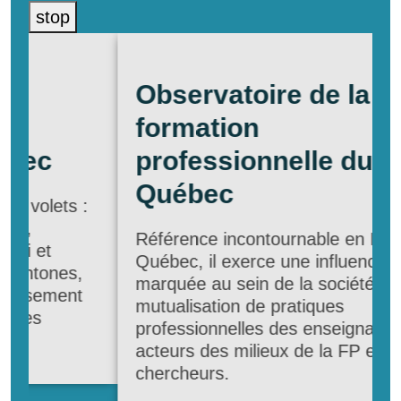
stop
Observatoire de la
formation
professionnelle du
Québec
Référence incontournable en FP au
Québec, il exerce une influence
marquée au sein de la société par la
mutualisation de pratiques
professionnelles des enseignants, des
acteurs des milieux de la FP et des
E
chercheurs.
D