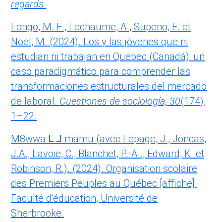
regards
.
Longo, M. E., Lechaume, A., Supeno, E. et
Noël, M. (2024). Los y las jóvenes que ni
estudian ni trabajan en Quebec (Canadá): un
caso paradigmático para comprender las
transformaciones estructurales del mercado
de laboral.
Cuestiones de sociología, 30
(174),
1–22.
M8wwa ᒪ ᒧ mamu (avec Lepage, J., Joncas,
J.A., Lavoie, C., Blanchet, P.-A.., Edward, K. et
Robinson, R.). (2024). Organisation scolaire
des Premiers Peuples au Québec [affiche].
Faculté d’éducation, Université de
Sherbrooke.