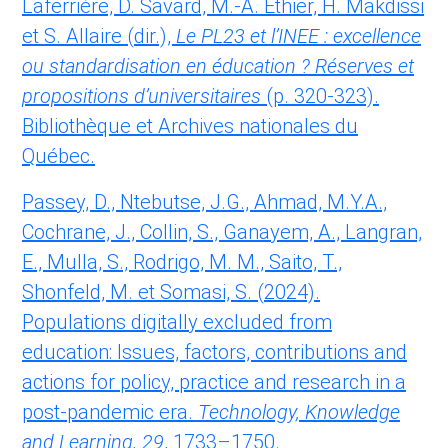
Laferrière, D. Savard, M.-A. Éthier, H. Makdissi
et S. Allaire (dir.),
Le PL23 et l’INEE : excellence
ou standardisation en éducation ? Réserves et
propositions d’universitaires
(p. 320-323).
Bibliothèque et Archives nationales du
Québec.
Passey, D., Ntebutse, J.G., Ahmad, M.Y.A.,
Cochrane, J., Collin, S., Ganayem, A., Langran,
E., Mulla, S., Rodrigo, M. M., Saito, T.,
Shonfeld, M. et Somasi, S. (2024).
Populations digitally excluded from
education: Issues, factors, contributions and
actions for policy, practice and research in a
post-pandemic era.
Technology, Knowledge
and Learning,
29
, 1733–1750.