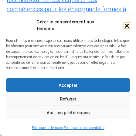
reconnaissance des acquis et des
compétences pour les enseignants formés à
l’extérieur du Canada (RAC-
Gérer le consentement aux
EFE).
Alterstice
,
12
(1), 29-40.
témoins
Supeno, E., Bourdon, S. et Lapointe-Garant,
Pour offrir les meilleures expériences, nous utilisons des technologies telles que
les témoins pour stocker et/ou accéder aux informations des appareils. Le fait
M.-P. (2021).
Accès et réussite des hommes
de consentir à ces technologies nous permettra de traiter des données telles que
le comportement de navigation ou les ID uniques sur ce site. Le fait de ne pas
aux études postsecondaires. Recension des
consentir ou de retirer son consentement peut avoir un effet négatif sur
écrits
[rapport de recherche adressé au
certaines caractéristiques et fonctions.
PRESE]. Chaire-réseau de recherche sur la
Accepter
jeunesse du Québec.
Refuser
Supeno, E., Longo, M. E. et Lapointe-Garant,
M. (2024).
Travail chez les jeunes pendant
Voir les préférences
leurs études. Recension des
écrits [rapport de
recherche adressé à PRÉCA, R3USSIR, RRM
Politique de témoins
Politique de confidentialité