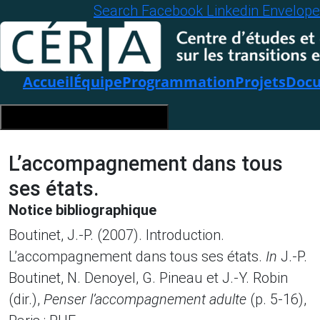
Search
Facebook
Linkedin
Envelope
Accueil
Équipe
Programmation
Projets
Docu
Hamburger Toggle Menu
L’accompagnement dans tous
ses états.
Notice bibliographique
Boutinet, J.-P. (2007). Introduction.
L’accompagnement dans tous ses états.
In
J.-P.
Boutinet, N. Denoyel, G. Pineau et J.-Y. Robin
(dir.),
Penser l’accompagnement adulte
(p. 5-16),