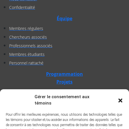
Confidentialité
Équipe
Membres réguliers
Chercheurs associés
Professionnels associés
Membres étudiants
Personnel rattaché
Programmation
Projets
En cours
Gérer le consentement aux
Terminés
témoins
Documentation
Pour offrir les meilleures expériences, nous utilisons des technologies telles que
les témoins pour stocker et/ou accéder aux informations des appareils. Le fait
Publications scientifiques
de consentir à ces technologies nous permettra de traiter des données telles que