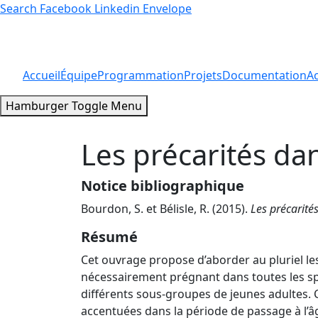
Search
Facebook
Linkedin
Envelope
Accueil
Équipe
Programmation
Projets
Documentation
Ac
Hamburger Toggle Menu
Les précarités da
Notice bibliographique
Bourdon, S. et Bélisle, R. (2015).
Les précarité
Résumé
Cet ouvrage propose d’aborder au pluriel les
nécessairement prégnant dans toutes les sph
différents sous-groupes de jeunes adultes. C
accentuées dans la période de passage à l’âg