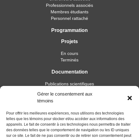
Professionnels associés
Membres étudiants
Personnel rattaché
Programmation
Projets
En cours
Terminés
Documentation
Publications scientifiques
Publications professionnelles
Gérer le consentement aux
Soutien à l’intervention
témoins
Essais, mémoires et thèses
Notes de recherche
Pour offrir les meilleures expériences, nous utilisons des technologies
telles que les témoins pour stocker et/ou accéder aux informations des
Activités
appareils. Le fait de consentir à ces technologies nous permettra de traiter
des données telles que le comportement de navigation ou les ID uniques
Blogue
sur ce site. Le fait de ne pas consentir ou de retirer son consentement peut