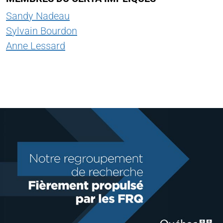
Sandy Nadeau
Sylvain Bourdon
Anne Lessard