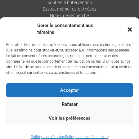
Soutien à l’intervention
Essais, mémoires et thèses
Notes de recherche
Gérer le consentement aux
Activités
témoins
Blogue
Pour offrir les meilleures expériences, nous utilisons des technologies telles
Nouvelles
que les témoins pour stocker et/ou accéder aux informations des appareils.
Le fait de consentir à ces technologies nous permettra de traiter des
données telles que le comportement de navigation ou les ID uniques sur ce
site. Le fait de ne pas consentir ou de retirer son consentement peut avoir un
effet négatif sur certaines caractéristiques et fonctions.
Accepter
Refuser
Voir les préférences
Politique de témoins
Politique de confidentialité