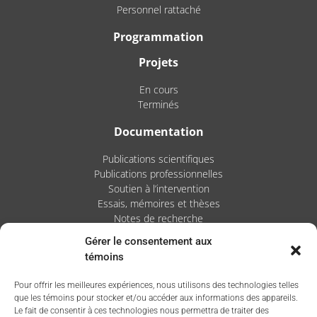
Personnel rattaché
Programmation
Projets
En cours
Terminés
Documentation
Publications scientifiques
Publications professionnelles
Soutien à l’intervention
Essais, mémoires et thèses
Notes de recherche
Gérer le consentement aux
Activités
témoins
Blogue
Pour offrir les meilleures expériences, nous utilisons des technologies telles
Nouvelles
que les témoins pour stocker et/ou accéder aux informations des appareils.
Le fait de consentir à ces technologies nous permettra de traiter des