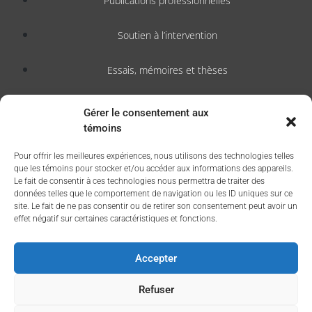
Publications professionnelles
Soutien à l’intervention
Essais, mémoires et thèses
Notes de recherche
Gérer le consentement aux
témoins
Activités
Pour offrir les meilleures expériences, nous utilisons des technologies telles
que les témoins pour stocker et/ou accéder aux informations des appareils.
Blogue
Le fait de consentir à ces technologies nous permettra de traiter des
données telles que le comportement de navigation ou les ID uniques sur ce
Nouvelles
site. Le fait de ne pas consentir ou de retirer son consentement peut avoir un
effet négatif sur certaines caractéristiques et fonctions.
Accepter
Refuser