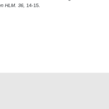
s en HLM.
36,
14-15.