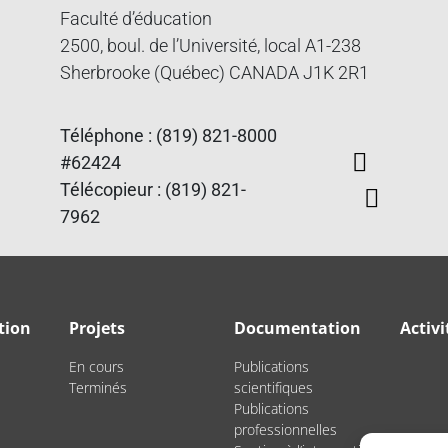
Faculté d’éducation
2500, boul. de l’Université, local A1-238
Sherbrooke (Québec) CANADA J1K 2R1
Téléphone : (819) 821-8000
#62424
Télécopieur : (819) 821-
7962
tion
Projets
Documentation
Activi
En cours
Publications
Terminés
scientifiques
Publications
professionnelles