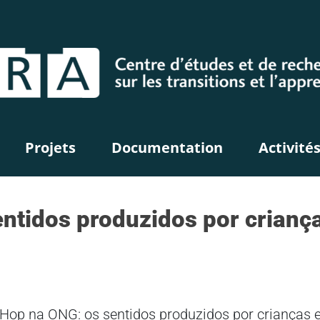
Projets
Documentation
Activité
ntidos produzidos por crianç
Hip Hop na ONG: os sentidos produzidos por crianças