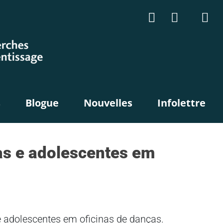
s
Blogue
Nouvelles
Infolettre
as e adolescentes em
 e adolescentes em oficinas de danças.