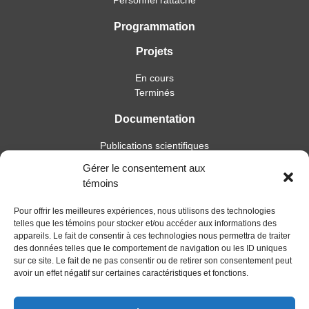
Programmation
Projets
En cours
Terminés
Documentation
Publications scientifiques
Publications professionnelles
Gérer le consentement aux
Soutien à l’intervention
témoins
Essais, mémoires et thèses
Notes de recherche
Pour offrir les meilleures expériences, nous utilisons des technologies
telles que les témoins pour stocker et/ou accéder aux informations des
Activités
appareils. Le fait de consentir à ces technologies nous permettra de traiter
des données telles que le comportement de navigation ou les ID uniques
Blogue
sur ce site. Le fait de ne pas consentir ou de retirer son consentement peut
avoir un effet négatif sur certaines caractéristiques et fonctions.
Nouvelles