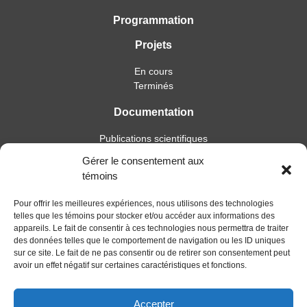
Programmation
Projets
En cours
Terminés
Documentation
Publications scientifiques
Publications professionnelles
Gérer le consentement aux
Soutien à l’intervention
témoins
Essais, mémoires et thèses
Notes de recherche
Pour offrir les meilleures expériences, nous utilisons des technologies
telles que les témoins pour stocker et/ou accéder aux informations des
Activités
appareils. Le fait de consentir à ces technologies nous permettra de traiter
des données telles que le comportement de navigation ou les ID uniques
Blogue
sur ce site. Le fait de ne pas consentir ou de retirer son consentement peut
avoir un effet négatif sur certaines caractéristiques et fonctions.
Nouvelles
Accepter