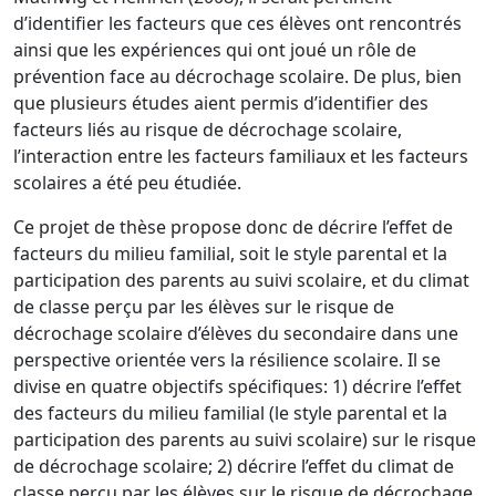
d’identifier les facteurs que ces élèves ont rencontrés
ainsi que les
expériences qui ont joué
un rôle de
prévention face au décrochage scolaire. De plus,
bien
que plusieurs études aient permis d’identifier des
facteurs liés au risque de
décrochage scolaire,
l’interaction entre les facteurs familiaux et les facteurs
scolaires a
été peu étudiée.
C
e projet de thèse propose donc
de décrire l’effet de
facteurs du milieu familial,
soit le style parental et la
participation des parents au suivi scolaire, et du climat
de
classe perçu par les élèves sur le risque de
décrochage scolaire d’élèves du seconda
ire
dans une
perspective
orientée
vers la résilience scolaire.
Il se
divise
en quatre objectifs
spécifiques
:
1)
d
écrire l’effet
des facteurs du milieu familial (le style parental et la
participation des parents au suivi scolaire) sur le risque
de décrocha
ge scolaire
; 2)
d
écrire l’effet du climat de
classe perçu par les élèves sur le risque de décrochage