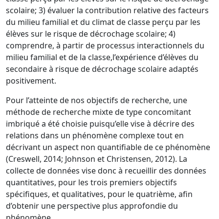
scolaire
; 3) é
valuer la contribution relative des facteurs
du milieu familial et du climat
de classe perçu par les
élèves sur le risque de décrochage scola
ire
; 4)
c
omprendre
,
à
partir de processus interactionnels du
milieu familial et de la classe
,
l’expérience
d’élèves du
secondaire à risque de décrochage scolaire adaptés
positivement
.
Pour l’atteinte de nos objectifs de recherche, une
méthode de recherche
mixte
de type concomitant
imbriqué a été choisie
puisqu’elle vise à décrire des
relations dans
un phénomène complexe tout en
décrivant un aspect non quantifiable de ce phénomène
(Creswell, 2014;
Johnson et Christensen, 2012
). La
collecte de données vise d
onc à
recueillir des données
quantitatives, pour les trois premiers objectifs
spécifiques, et
qualitatives, pour le quatrième, afin
d’obtenir une perspective plus approfondie du
phénomène.