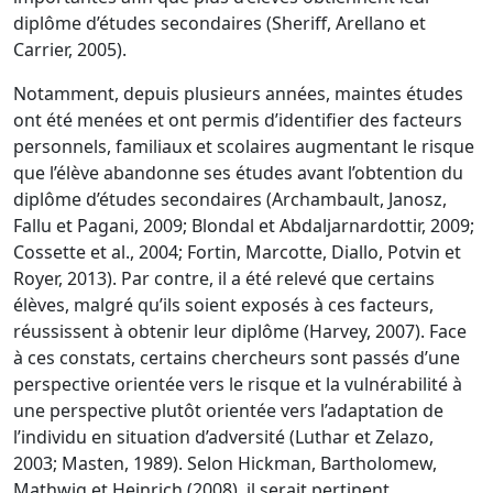
dipl
ôme d’études
secondaires (Sheriff, Arellano et
Carrier, 2005).
Notamment, depuis plusieurs années, maintes
études
ont été menées et ont
permis d’identifier des facteurs
personnels, familiaux et scolaires augmentant le risque
que l’élève abandonne ses étud
es avant l’obtention du
diplôme d’études secondaires
(Archambault, Janosz,
Fallu et Pagani, 2009; Blondal et Abdaljarnardottir, 2009;
Cossette
et al.
, 2004; Fortin, Marcotte, Diallo, Potvin et
Royer, 2013). Par contre, il a
été relevé que certains
élèves,
malgré qu’ils soient exposés à ces facteurs,
réussissent à
obtenir leur diplôme (Harvey, 2007). Face
à ces constats, certains chercheurs
sont
passés
d’une
perspective
orientée
vers
le risque et la vulnérabilité à
une perspective
plutôt
orientée vers
l’adap
tation de
l’individu en situation d’adversité (Luthar et Zelazo,
2003; Masten, 1989). Selon Hickman, Bartholomew,
Mathwig et Heinrich (2008), il
serait pertinent