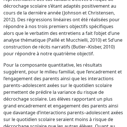
décrochage scolaire s’étant adaptés positivement
au
cours de la
dernière année (Johnson et Christensen,
2012). Des régressions linéair
es ont été
réalisées pour
répondre à nos trois premiers objectifs spécifiques
alors que le verbatim
des entretiens a fait l’objet d’une
analyse thématique
(Paillé et Mucchielli, 2010) et
5
d’une
construction de récits narratifs (Butler
–
Kisber, 2010)
pour rép
ondre à notre
quatrième
objectif
.
Pour la composante quantitative, les résultats
suggèrent, pour le milieu familial,
que l’encadrement et
l’engagement des parents ainsi que les interactions
parents
–
adolescent axées sur le quotidien scolaire
permettent de
prédire la variance du risque
de
décrochage scolaire. Les élèves rapport
a
nt un plus
grand encadrement et
engagement des parents ainsi
que davantage d’interactions parents
–
adolescent axées
sur le quotidien scolaire seraient moins à risque de
décrochage scol
aire que les autres
élèves. Quant au