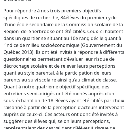
Pour répondre à nos trois premiers objectifs
spécifiques de reche
rche, 8
4
élèves
du premier cycle
d’une école secondaire de la Commission scolaire de la
Région
–
de
–
Sherbrooke
ont été ciblés. Ceux
–
ci habitent
dans un quartier se situant au 10e rang
décile quant à
l’indice de milieu socioéconomique (Gouvernement du
Québec,
2013).
Ils ont été invités à répondre à différents
questionnaires permettant d’évaluer leur risque
de
décrochage scolaire et de relever leurs perceptions
quant au style parental, à la
participation de leurs
parents au suivi scolaire ainsi qu’au climat de
classe.
Quant à
notre quatrième objectif spécifique, des
entretiens semi
–
dirigés ont été menés auprès
d’un
sous
–
échantillon de 18 élèves ayant été ciblés par choix
raisonné à partir de la
perception
d’acteurs intervenant
auprès de ceux
–
ci. Ces acteurs ont
donc été invités à
suggérer des élèves qui, selon leurs perceptions,
représentaient des cas validant
d’élèves à risque de