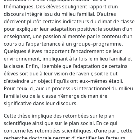
thématiques.
Des
élèves soulign
e
nt l’apport
d’un
discours intégr
é issu du milieu familial. D’autres
décrivent plutôt certains
indicateurs du climat de classe
pour expliquer leur adaptation positive
: le soutien d’un
enseignant, une passion alimentée par le contenu d’un
cours ou l’appartenance à un
groupe
–
programme.
Que
lques élèves rapportent l’encadrement de leur
environnement,
impliquant à la fois le milieu familial et
la classe. Enfin, il semble que l’adaptation de
certains
élèves soit due à leur vision de l’avenir, soit le but
d’atteindre un objectif qu’ils
ont eux
–
m
êmes établi.
Pour ceux
–
ci, aucun processus interactionnel du milieu
familial
ou de la classe
n’émerge
de manière
significative
d
ans
leur discours.
C
ette thèse
implique d
es retombées sur le plan
scientifique ainsi que sur le plan
social. En ce qui
concerne
les retombées scientifiques, d’une part, cette
recherche
doctorale permet d’identifier les facteurs