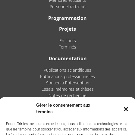
Membres étudiants
Personnel rattaché
Programmation
Projets
En cours
Terminés
Documentation
Publications scientifiques
Publications professionnelles
Soutien à l’intervention
Essais, mémoires et thèses
Notes de recherche
Gérer le consentement aux
Activités
témoins
Blogue
Pour offrir les meilleures expériences, nous utilisons des technologies telles
Nouvelles
que les témoins pour stocker et/ou accéder aux informations des appareils.
Le fait de consentir à ces technologies nous permettra de traiter des