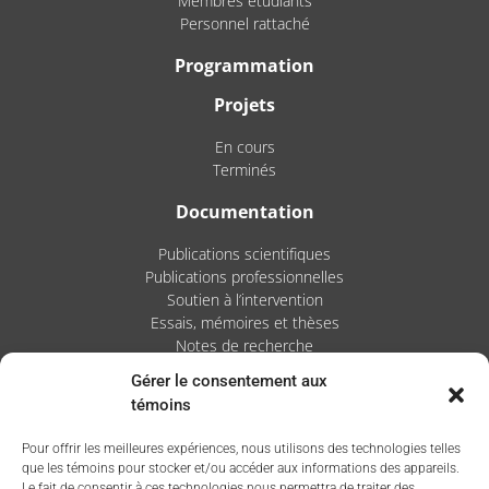
Membres étudiants
Personnel rattaché
Programmation
Projets
En cours
Terminés
Documentation
Publications scientifiques
Publications professionnelles
Soutien à l’intervention
Essais, mémoires et thèses
Notes de recherche
Gérer le consentement aux
Activités
témoins
Blogue
Pour offrir les meilleures expériences, nous utilisons des technologies telles
Nouvelles
que les témoins pour stocker et/ou accéder aux informations des appareils.
Le fait de consentir à ces technologies nous permettra de traiter des