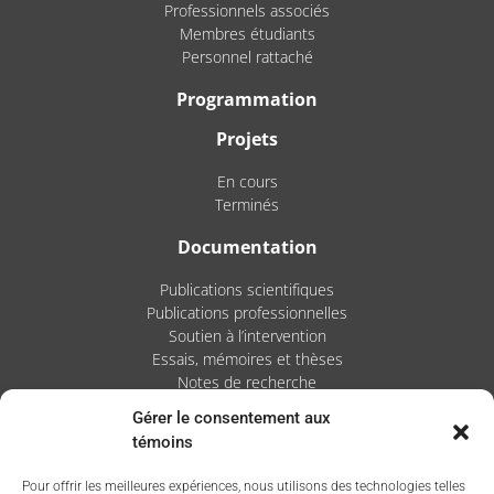
Professionnels associés
Membres étudiants
Personnel rattaché
Programmation
Projets
En cours
Terminés
Documentation
Publications scientifiques
Publications professionnelles
Soutien à l’intervention
Essais, mémoires et thèses
Notes de recherche
Gérer le consentement aux
Activités
témoins
Blogue
Pour offrir les meilleures expériences, nous utilisons des technologies telles