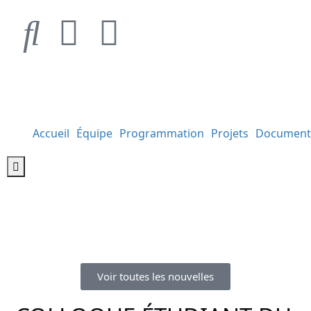
Accueil
Équipe
Programmation
Projets
Document
Hamburger Toggle Menu
Voir toutes les nouvelles