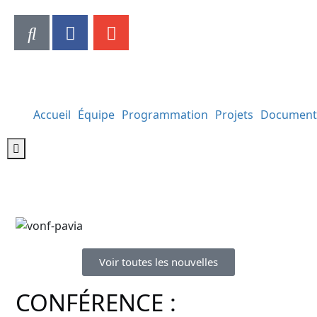
Accueil
Équipe
Programmation
Projets
Document
Hamburger Toggle Menu
Voir toutes les nouvelles
CONFÉRENCE :