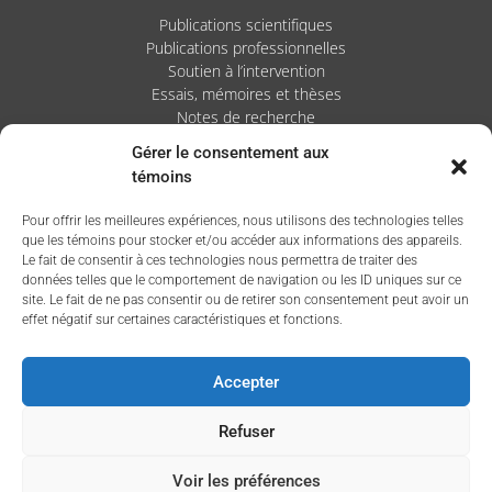
Publications scientifiques
Publications professionnelles
Soutien à l’intervention
Essais, mémoires et thèses
Notes de recherche
Gérer le consentement aux
Activités
témoins
Blogue
Pour offrir les meilleures expériences, nous utilisons des technologies telles
Nouvelles
que les témoins pour stocker et/ou accéder aux informations des appareils.
Le fait de consentir à ces technologies nous permettra de traiter des
données telles que le comportement de navigation ou les ID uniques sur ce
site. Le fait de ne pas consentir ou de retirer son consentement peut avoir un
effet négatif sur certaines caractéristiques et fonctions.
Accepter
Refuser
Voir les préférences