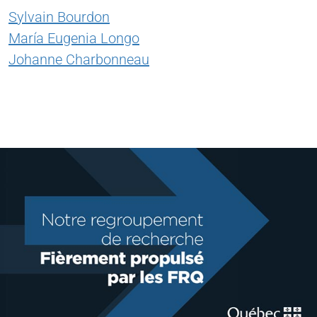
Sylvain Bourdon
María Eugenia Longo
Johanne Charbonneau