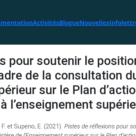
mentation
Activités
Blogue
Nouvelles
Infolettr
ns pour soutenir le posit
dre de la consultation d
érieur sur le Plan d’actio
à l’enseignement supérie
, F. et Supeno, E. (2021).
Pistes de réflexions pour s
istère de l’Enseignement supérieur sur le Plan d’actio