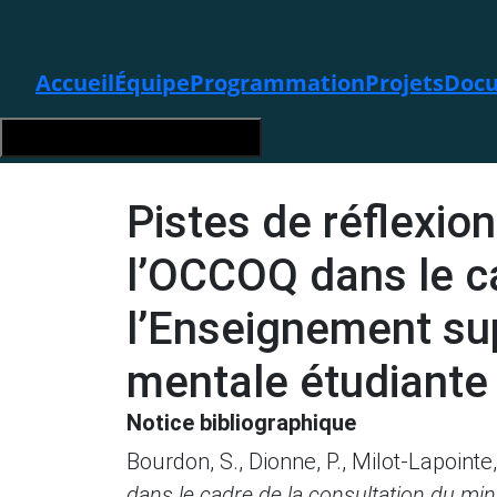
Accueil
Équipe
Programmation
Projets
Docu
Hamburger Toggle Menu
Pistes de réflexio
l’OCCOQ dans le ca
l’Enseignement sup
mentale étudiante 
Notice bibliographique
Bourdon, S., Dionne, P., Milot-Lapointe
dans le cadre de la consultation du min