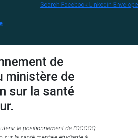
Search
Facebook
Linkedin
Envelope
e
ionnement de
u ministère de
n sur la santé
ur.
outenir le positionnement de l’OCCOQ
n sur la santé mentale étudiante à