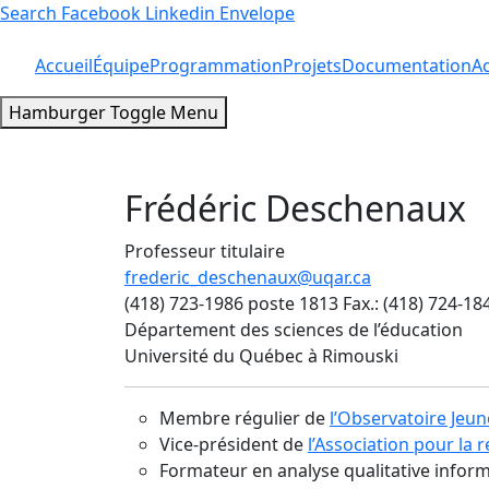
Search
Facebook
Linkedin
Envelope
Accueil
Équipe
Programmation
Projets
Documentation
Ac
Hamburger Toggle Menu
Frédéric Deschenaux
Professeur titulaire
frederic_deschenaux@uqar.ca
(418) 723-1986 poste 1813 Fax.: (418) 724-18
Département des sciences de l’éducation
Université du Québec à Rimouski
Membre régulier de
l’Observatoire Jeun
Vice-président de
l’Association pour la 
Formateur en analyse qualitative inform