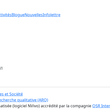
tivités
Blogue
Nouvelles
Infolettre
41
es et Société
recherche qualitative (ARQ)
atisée (logiciel NVivo) accrédité par la compagnie
QSR Inter