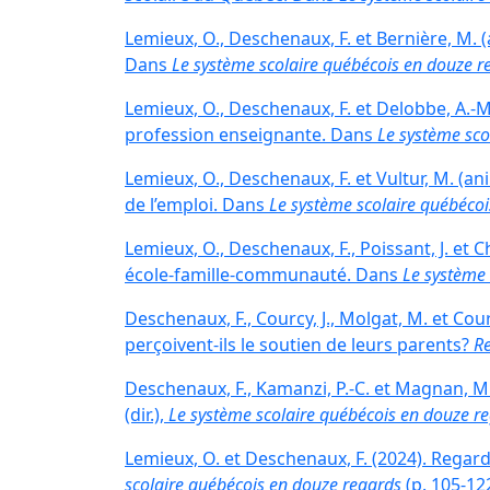
Lemieux, O., Deschenaux, F. et Bernière, M. 
Dans
Le système scolaire québécois en douze r
Lemieux, O., Deschenaux, F. et Delobbe, A.-
profession enseignante. Dans
Le système sco
Lemieux, O., Deschenaux, F. et Vultur, M. (a
de l’emploi. Dans
Le système scolaire québéco
Lemieux, O., Deschenaux, F., Poissant, J. et 
école-famille-communauté. Dans
Le système 
Deschenaux, F., Courcy, J., Molgat, M. et Co
perçoivent-ils le soutien de leurs parents?
Re
Deschenaux, F., Kamanzi, P.-C. et Magnan, M.
(dir.),
Le système scolaire québécois en douze r
Lemieux, O. et Deschenaux, F. (2024). Regard 
scolaire québécois en douze regards
(p. 105-12