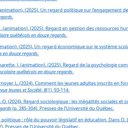
(animation). (2025). Un regard politique sur l’engagement de
egards
.
M. (animation). (2025). Regard en gestion des ressources hu
laire québécois en douze regards
.
nimation). (2025). Un regard économique sur le système scola
is en douze regards
.
Charette, J. (animation). (2025). Regard de la psychologie co
scolaire québécois en douze regards
.
urnoyer, L. (2024). Comment les jeunes adultes inscrits en 
vue Jeunes et Société, 8
(1), 93-114.
-O. (2024). Regard sociologique : les inégalités sociales et 
egards
(p. 285-304). Presses de l’Université du Québec.
politique : rôle du pouvoir législatif en éducation. Dans O. 
2). Presses de l’Université du Québec.