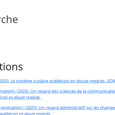
rche
tions
(2025). Le système scolaire québécois en douze regards.
UQA
imation). (2025). Un regard des sciences de la communicatio
écois en douze regards
.
J. (animation). (2025). Un regard administratif sur les ch
 québécois en douze regards
.