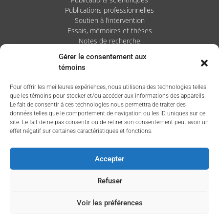
Publications professionnelles
Soutien à l’intervention
Essais, mémoires et thèses
Notes de recherche
Gérer le consentement aux
Activités
témoins
Blogue
Pour offrir les meilleures expériences, nous utilisons des technologies telles
Nouvelles
que les témoins pour stocker et/ou accéder aux informations des appareils.
Le fait de consentir à ces technologies nous permettra de traiter des
données telles que le comportement de navigation ou les ID uniques sur ce
site. Le fait de ne pas consentir ou de retirer son consentement peut avoir un
effet négatif sur certaines caractéristiques et fonctions.
Accepter
Refuser
Voir les préférences