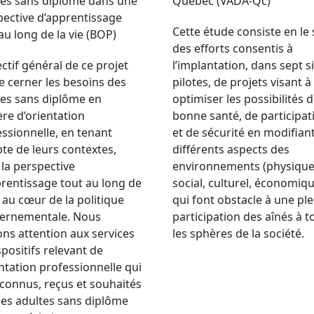
tes sans diplôme dans une
Québec (VADA-Qc)
pective d’apprentissage
Cette étude consiste en le 
au long de la vie (BOP)
des efforts consentis à
ectif général de ce projet
l’implantation, dans sept s
e cerner les besoins des
pilotes, de projets visant à
tes sans diplôme en
optimiser les possibilités 
re d’orientation
bonne santé, de participat
ssionnelle, en tenant
et de sécurité en modifiant
te de leurs contextes,
différents aspects des
la perspective
environnements (physique
rentissage tout au long de
social, culturel, économiq
e au cœur de la politique
qui font obstacle à une ple
ernementale. Nous
participation des aînés à t
ns attention aux services
les sphères de la société.
spositifs relevant de
entation professionnelle qui
connus, reçus et souhaités
des adultes sans diplôme