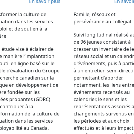
En savoir plus
En savoi
former la culture de
Famille, réseaux et
luation dans les services
persévérance au collégial
loi et de soutien à la
Suivi longitudinal réalisé 
ère
de 96 jeunes consistant à
 étude vise à éclairer de
dresser un inventaire de l
e manière l’implantation
réseau social et un calendr
outil en ligne basé sur le
d'événements, puis à parti
le d’évaluation du Groupe
à un entretien semi-directi
echerche canadien sur la
permettant d'aborder,
ique en développement de
notamment, les liens entre
ère fondée sur les
événements recensés au
ées probantes (GDRC)
calendrier, le sens et les
contribuer à la
représentations associés 
formation de la culture de
changements survenus en
luation dans les services
les périodes et aux choix
loyabilité au Canada.
effectués et à leurs impacts