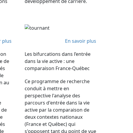
ions
développement de carrière.
r plus
En savoir plus
ion
Les bifurcations dans l’entrée
le de
dans la vie active : une
més
comparaison France-Québec
de
Ce programme de recherche
on au
conduit à mettre en
perspective l'analyse des
e
parcours d'entrée dans la vie
 de
active par la comparaison de
de
deux contextes nationaux
més
(France et Québec) qui
de
s'opposent tant du point de vue