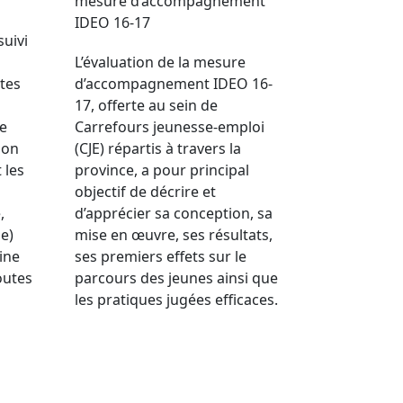
mesure d’accompagnement
IDEO 16-17
suivi
L’évaluation de la mesure
ites
d’accompagnement IDEO 16-
17, offerte au sein de
de
Carrefours jeunesse-emploi
ion
(CJE) répartis à travers la
 les
province, a pour principal
objectif de décrire et
,
d’apprécier sa conception, sa
ue)
mise en œuvre, ses résultats,
ine
ses premiers effets sur le
outes
parcours des jeunes ainsi que
les pratiques jugées efficaces.