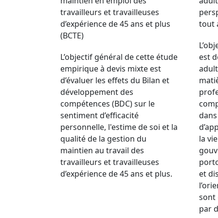
maintien en emploi des
adul
travailleurs et travailleuses
pers
d’expérience de 45 ans et plus
tout 
(BCTE)
L’obj
L’objectif général de cette étude
est d
empirique à devis mixte est
adul
d’évaluer les effets du Bilan et
matiè
développement des
profe
compétences (BDC) sur le
comp
sentiment d’efficacité
dans 
personnelle, l'estime de soi et la
d’app
qualité de la gestion du
la vi
maintien au travail des
gouv
travailleurs et travailleuses
porto
d’expérience de 45 ans et plus.
et di
l’ori
sont 
par 