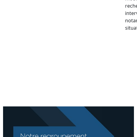
reche
inter
nota
situa