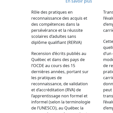
En savoir plus
Rôle des pratiques en
Trans
reconnaissance des acquis et
l’éva
des compétences dans la
d’emp
persévérance et la réussite
carri
scolaires d’adultes sans
Cette
diplôme qualifiant (RERVA)
quell
Recension d’écrits publiés au
d’un 
Québec et dans des pays de
modè
l’OCDE au cours des 15
de r
dernières années, portant sur
prat
les pratiques de
carri
reconnaissance, de validation
donn
et d’accréditation (RVA) de
peut 
l’apprentissage non formel et
trans
informel (selon la terminologie
l’éva
de l’UNESCO), au Québec la
d’emp