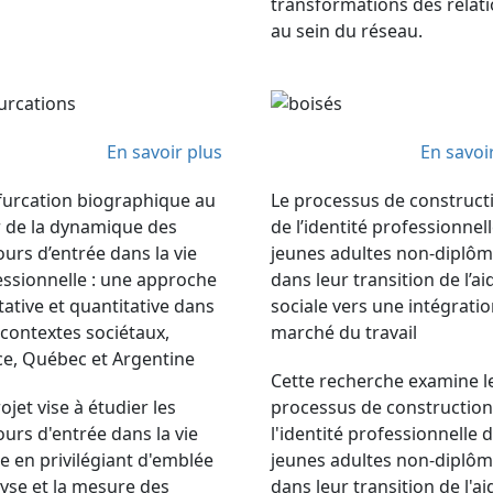
transformations des relat
au sein du réseau.
En savoir plus
En savoi
ifurcation biographique au
Le processus de construct
 de la dynamique des
de l’identité professionnel
urs d’entrée dans la vie
jeunes adultes non-diplô
essionnelle : une approche
dans leur transition de l’ai
tative et quantitative dans
sociale vers une intégrati
 contextes sociétaux,
marché du travail
ce, Québec et Argentine
Cette recherche examine l
ojet vise à étudier les
processus de construction
urs d'entrée dans la vie
l'identité professionnelle 
e en privilégiant d'emblée
jeunes adultes non-diplô
lyse et la mesure des
dans leur transition de l'ai