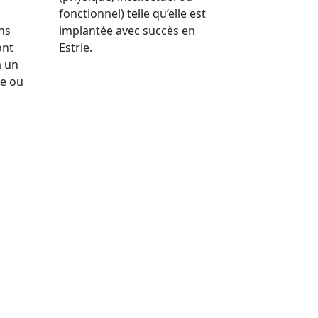
fonctionnel) telle qu’elle est
ns
implantée avec succès en
ont
Estrie.
à un
ue ou